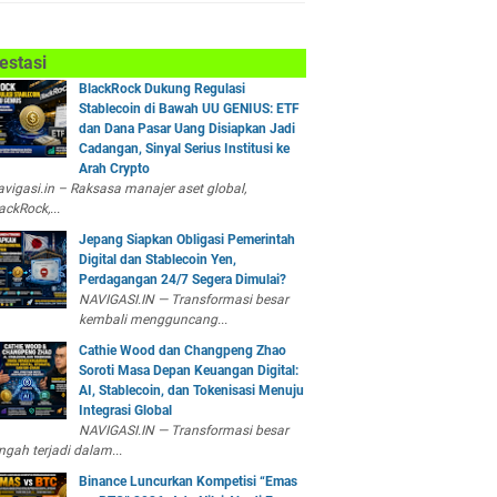
estasi
BlackRock Dukung Regulasi
Stablecoin di Bawah UU GENIUS: ETF
dan Dana Pasar Uang Disiapkan Jadi
Cadangan, Sinyal Serius Institusi ke
Arah Crypto
vigasi.in – Raksasa manajer aset global,
ackRock,...
Jepang Siapkan Obligasi Pemerintah
Digital dan Stablecoin Yen,
Perdagangan 24/7 Segera Dimulai?
NAVIGASI.IN — Transformasi besar
kembali mengguncang...
Cathie Wood dan Changpeng Zhao
Soroti Masa Depan Keuangan Digital:
AI, Stablecoin, dan Tokenisasi Menuju
Integrasi Global
NAVIGASI.IN — Transformasi besar
ngah terjadi dalam...
Binance Luncurkan Kompetisi “Emas