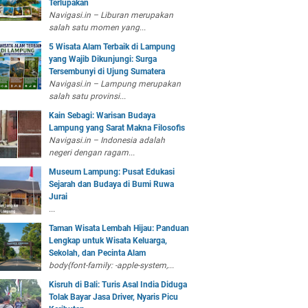
Terlupakan
Navigasi.in – Liburan merupakan
salah satu momen yang...
5 Wisata Alam Terbaik di Lampung
yang Wajib Dikunjungi: Surga
Tersembunyi di Ujung Sumatera
Navigasi.in – Lampung merupakan
salah satu provinsi...
Kain Sebagi: Warisan Budaya
Lampung yang Sarat Makna Filosofis
Navigasi.in – Indonesia adalah
negeri dengan ragam...
Museum Lampung: Pusat Edukasi
Sejarah dan Budaya di Bumi Ruwa
Jurai
...
Taman Wisata Lembah Hijau: Panduan
Lengkap untuk Wisata Keluarga,
Sekolah, dan Pecinta Alam
body{font-family: -apple-system,...
Kisruh di Bali: Turis Asal India Diduga
Tolak Bayar Jasa Driver, Nyaris Picu