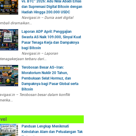
vs. BTC” 2026: Adu Nilai Abadi Emas
dan Supremasi Digital Bitcoin dengan
Hadiah Hingga 200.000 USDC
Navigasi.in – Dunia aset digital
mbali diramaikan...
Laporan ADP April: Penggajian
Swasta AS Naik 109.000, Sinyal Kuat
Pasar Tenaga Kerja dan Dampaknya
bagi Bitcoin
Navigasi.in – Laporan
tenagakerjaan terbaru dari...
Terobosan Besar AS–Iran:
Moratorium Nuklir 20 Tahun,
Pembukaan Selat Hormuz, dan
Dampaknya bagi Pasar Global serta
Bitcoin
vigasi.in – Terobosan besar dalam konflik
erika...
vel
Panduan Lengkap Menikmati
Keindahan Alam dan Petualangan Tak