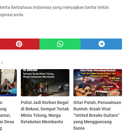
 Berita Berbahasa Indonesia yang menyajikan berita terkini
spirasi anda
 :
eo
Polisi Jadi Korban Begal
Gitar Patah, Perusahaan
pung
di Bekasi, Sempat Teriak
Runtuh: Kisah Viral
Damai,
Minta Tolong, Warga
“United Breaks Guitars”
lai Desa
Ketakutan Membantu
yang Mengguncang
g
Dunia