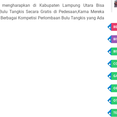
a mengharapkan di Kabupaten Lampung Utara Bisa
ulu Tangkis Secara Gratis di Pedesaan,Karna Mereka
i Berbagai Kompetisi Perlombaan Bulu Tangkis yang Ada
BE
BI
B
C
G
O
O
TE