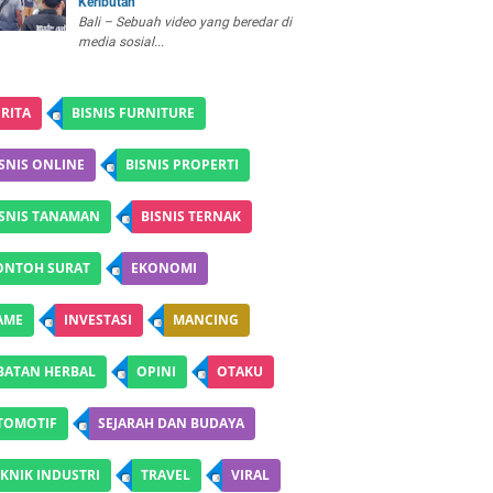
Keributan
Bali – Sebuah video yang beredar di
media sosial...
RITA
BISNIS FURNITURE
SNIS ONLINE
BISNIS PROPERTI
ISNIS TANAMAN
BISNIS TERNAK
ONTOH SURAT
EKONOMI
AME
INVESTASI
MANCING
BATAN HERBAL
OPINI
OTAKU
TOMOTIF
SEJARAH DAN BUDAYA
KNIK INDUSTRI
TRAVEL
VIRAL