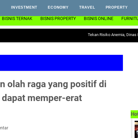
INVESTMENT
ECONOMY
TRAVEL
PROPERTY
BISNIS TERNAK
BISNIS PROPERTY
BISNIS ONLINE
FURNIT
Tekan Risiko Anemia, Dinas PP & KB L
n olah raga yang positif di
 dapat memper-erat
Ho
ntar