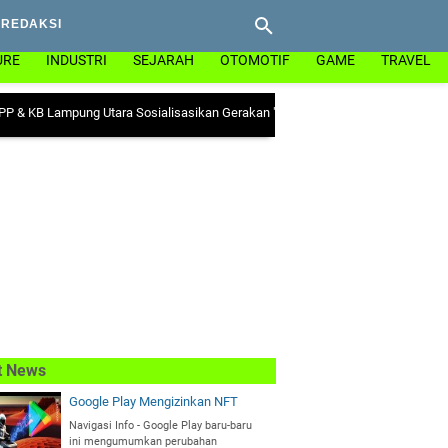
REDAKSI
URE
INDUSTRI
SEJARAH
OTOMOTIF
GAME
TRAVEL
ampung Utara Sosialisasikan Gerakan "Ayo Minum Tablet Tambah Darah" di Ke
t News
Google Play Mengizinkan NFT
Navigasi Info - Google Play baru-baru
ini mengumumkan perubahan