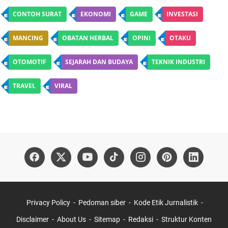
CONTOH SURAT
EKONOMI
GAME
INVESTASI
MANCING
OBATAN HERBAL
OPINI
OTAKU
OTOMOTIF
SEJARAH DAN BUDAYA
TEKNIK INDUSTRI
TRAVEL
VIRAL
Privacy Policy
Pedoman siber
Kode Etik Jurnalistik
Disclaimer
About Us
Sitemap
Redaksi
Struktur Konten