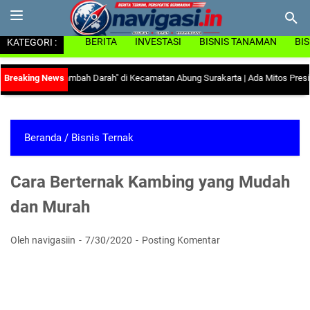
KATEGORI :
BERITA
INVESTASI
BISNIS TANAMAN
BI
Tablet Tambah Darah" di Kecamatan Abung Surakarta
|
Ada Mitos Presiden Baka
Beranda
/
Bisnis Ternak
Cara Berternak Kambing yang Mudah
dan Murah
Oleh navigasiin
7/30/2020
Posting Komentar